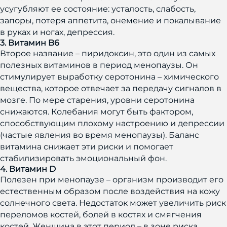
усугубляют ее состояние: усталость, слабость,
запоры, потеря аппетита, онемение и покалывание
в руках и ногах, депрессия.
3. Витамин B6
Второе название – пиридоксин, это один из самых
полезных витаминов в период менопаузы. Он
стимулирует выработку серотонина – химического
вещества, которое отвечает за передачу сигналов в
мозге. По мере старения, уровни серотонина
снижаются. Колебания могут быть фактором,
способствующим плохому настроению и депрессии
(частые явления во время менопаузы). Баланс
витамина снижает эти риски и помогает
стабилизировать эмоциональный фон.
4. Витамин D
Полезен при менопаузе – организм производит его
естественным образом после воздействия на кожу
солнечного света. Недостаток может увеличить риск
переломов костей, болей в костях и смягчения
костей. Женщина в этот период – в зоне риска,