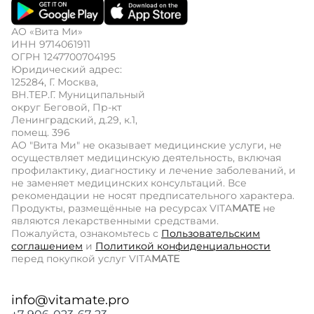
АО «Вита Ми»
ИНН 9714061911
ОГРН 1247700704195
Юридический адрес:
125284, Г. Москва,
ВН.ТЕР.Г. Муниципальный
округ Беговой, Пр-кт
Ленинградский, д.29, к.1,
помещ. 396
АО "Вита Ми" не оказывает медицинские услуги, не
осуществляет медицинскую деятельность, включая
профилактику, диагностику и лечение заболеваний, и
не заменяет медицинских консультаций. Все
рекомендации не носят предписательного характера.
Продукты, размещённые на ресурсах VITA
MATE
не
являются лекарственными средствами.
Пожалуйста, ознакомьтесь с
Пользовательским
соглашением
и
Политикой конфиденциальности
перед покупкой услуг VITA
MATE
info@vitamate.pro